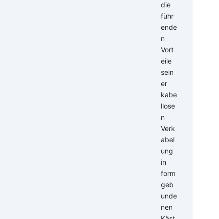
de Kooperationen fest. Damit wurde eine
r inländischen Sojabohnenindustrie zu
zu stärken.