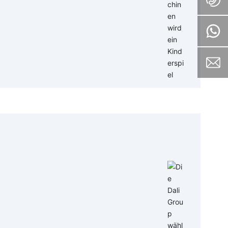
-und Absorptions rate von Tofu liegt bei
von allen geliebt. Wenn Sie jedoch den
uf die Übereinstimmung achten. Der
Bohnen zu tränken, zu mahlen, zu
Maschine müssen Sie nicht mehr hart
trieb macht es einfach und arbeits