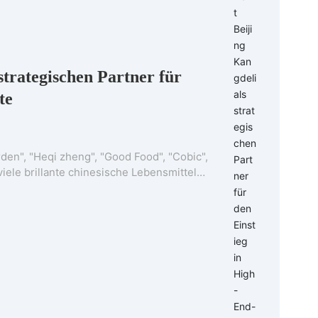
strategischen Partner für
te
rden", "Heqi zheng", "Good Food", "Cobic",
viele brillante chinesische Lebensmittel
lliarden von Dollar schließen sich mit
auen Sie mehr als zehn der weltweit
inien für Sojamilch. Die Produktions
u-Werk der Dali-Gruppe gesendet und
Es wird erwartet, dass die Chinesen rund
 sicheren und hygienischen, milden und
rmen standort Beijing Kangdeli Company