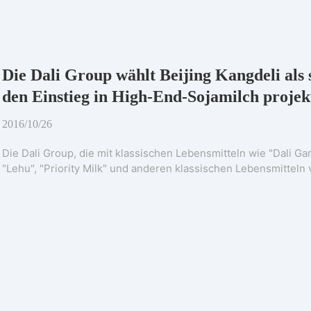
Die Dali Group wählt Beijing Kangdeli als 
den Einstieg in High-End-Sojamilch projek
2016/10/26
Die Dali Group, die mit klassischen Lebensmitteln wie "Dali Ga
"Lehu", "Priority Milk" und anderen klassischen Lebensmitteln 
industrie hervor gebracht hat, hat kürzlich Geld ausgegeben. Mi
Beijing Kangdeli Intelligent Technology Co., Ltd. zusammen. B
ersten voll automatischen unbemannten High-End-Produktions l
linie wurde nacheinander an das Fujian-Werk und das Chengd
befindet sich in der Installations-und Inbetrieb nahme phase. 
um das Frühlings fest mit echten natürlichen, nicht additiven,
köstlichen High-End-Sojamilch produkten versorgt werden. Fi
ist ein Unternehmen, das traditionell Soja produkte optimiert